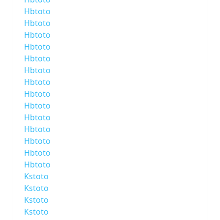
Hbtoto
Hbtoto
Hbtoto
Hbtoto
Hbtoto
Hbtoto
Hbtoto
Hbtoto
Hbtoto
Hbtoto
Hbtoto
Hbtoto
Hbtoto
Hbtoto
Kstoto
Kstoto
Kstoto
Kstoto