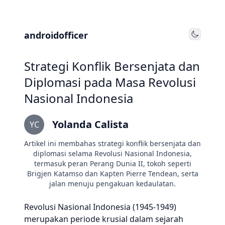
androidofficer
Toggle
Strategi Konflik Bersenjata dan
Diplomasi pada Masa Revolusi
Nasional Indonesia
Yolanda Calista
YC
Artikel ini membahas strategi konflik bersenjata dan
diplomasi selama Revolusi Nasional Indonesia,
termasuk peran Perang Dunia II, tokoh seperti
Brigjen Katamso dan Kapten Pierre Tendean, serta
jalan menuju pengakuan kedaulatan.
Revolusi Nasional Indonesia (1945-1949)
merupakan periode krusial dalam sejarah