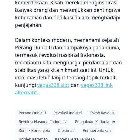
kemerdekaan. Kisah mereka menginspirasi
banyak orang dan menunjukkan pentingnya
keberanian dan dedikasi dalam menghadapi
penjajahan.
Dalam konteks modern, memahami sejarah
Perang Dunia II dan dampaknya pada dunia,
termasuk revolusi nasional Indonesia,
membantu kita menghargai perdamaian dan
stabilitas yang kita nikmati saat ini. Untuk
informasi lebih lanjut tentang topik terkait,
kunjungi
vegas338 slot
dan
vegas338 link
alternatif
.
Perang Dunia II
Revolusi Industri
Tokoh Revolusi
Revolusi Nasional Indonesia
Pengakuan Kedaulatan
Konflik Bersenjata
Diplomasi
Pemberontakan
Brigjen Katamso
Kapten Pierre Tendean