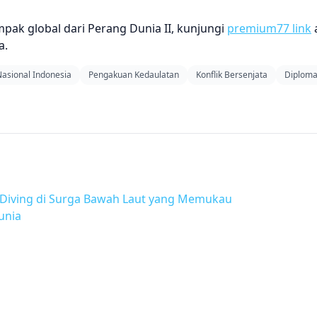
mpak global dari Perang Dunia II, kunjungi
premium77 link
a.
Nasional Indonesia
Pengakuan Kedaulatan
Konflik Bersenjata
Diploma
n Diving di Surga Bawah Laut yang Memukau
unia