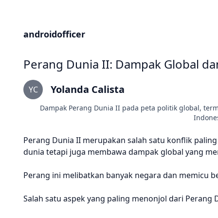
androidofficer
Perang Dunia II: Dampak Global da
Yolanda Calista
YC
Dampak Perang Dunia II pada peta politik global, terma
Indone
Perang Dunia II merupakan salah satu konflik palin
dunia tetapi juga membawa dampak global yang me
Perang ini melibatkan banyak negara dan memicu ber
Salah satu aspek yang paling menonjol dari Perang 