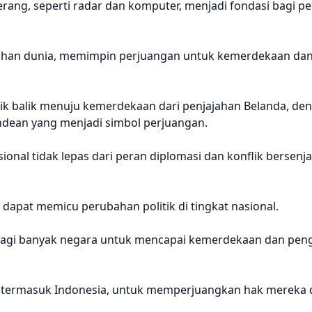
rang, seperti radar dan komputer, menjadi fondasi bagi 
elahan dunia, memimpin perjuangan untuk kemerdekaan da
itik balik menuju kemerdekaan dari penjajahan Belanda, de
endean yang menjadi simbol perjuangan.
onal tidak lepas dari peran diplomasi dan konflik bersenja
dapat memicu perubahan politik di tingkat nasional.
bagi banyak negara untuk mencapai kemerdekaan dan pe
, termasuk Indonesia, untuk memperjuangkan hak mereka