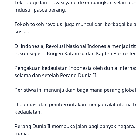
Teknologi dan inovasi yang dikembangkan selama pe
industri pasca perang.
Tokoh-tokoh revolusi juga muncul dari berbagai b
sosial.
Di Indonesia, Revolusi Nasional Indonesia menjadi t
tokoh seperti Brigjen Katamso dan Kapten Pierre T
Pengakuan kedaulatan Indonesia oleh dunia internasi
selama dan setelah Perang Dunia II.
Peristiwa ini menunjukkan bagaimana perang global 
Diplomasi dan pemberontakan menjadi alat utama 
kedaulatan.
Perang Dunia II membuka jalan bagi banyak negara
dunia.