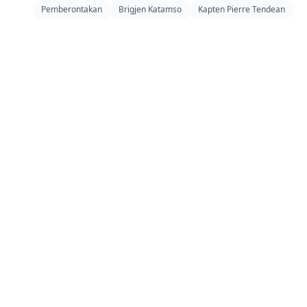
Pemberontakan
Brigjen Katamso
Kapten Pierre Tendean