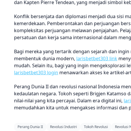
dan Kapten Pierre Tendean, yang menjadi simbol k
Konflik bersenjata dan diplomasi menjadi dua sisi
kemerdekaan. Pemberontakan dan perjuangan bersenja
kompleksitas perjuangan melawan penjajahan. Pelaj
persatuan dan kerja sama internasional dalam meng
Bagi mereka yang tertarik dengan sejarah dan ingin
membentuk dunia modern,
larisbetbet303 link
menye
mudah. Selain itu, bagi yang ingin mengeksplorasi 
larisbetbet303 login
menawarkan akses ke artikel-arti
Perang Dunia II dan revolusi nasional Indonesia 
kedaulatan negara. Tokoh seperti Brigjen Katamso d
nilai-nilai yang kita percayai. Dalam era digital ini,
lar
memudahkan kita untuk mengakses informasi dan pe
Perang Dunia II
Revolusi Industri
Tokoh Revolusi
Revolusi 