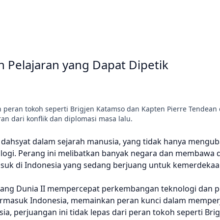
n Pelajaran yang Dapat Dipetik
n peran tokoh seperti Brigjen Katamso dan Kapten Pierre Tendean 
an dari konflik dan diplomasi masa lalu.
g dahsyat dalam sejarah manusia, yang tidak hanya menguba
knologi. Perang ini melibatkan banyak negara dan membawa
suk di Indonesia yang sedang berjuang untuk kemerdekaa
 Perang Dunia II mempercepat perkembangan teknologi dan
, termasuk Indonesia, memainkan peran kunci dalam mempe
, perjuangan ini tidak lepas dari peran tokoh seperti Bri