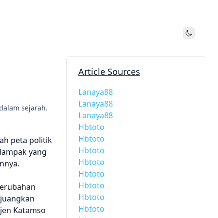
Toggle
Article Sources
Lanaya88
Lanaya88
dalam sejarah.
Lanaya88
Hbtoto
Hbtoto
h peta politik
Hbtoto
 dampak yang
Hbtoto
nnya.
Hbtoto
Hbtoto
 perubahan
Hbtoto
rjuangkan
Hbtoto
gjen Katamso