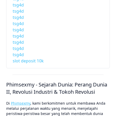
tsg4d
tsg4d
tsg4d
tsg4d
tsg4d
tsg4d
tsg4d
tsg4d
tsg4d
slot deposit 10k
Phimsexmy - Sejarah Dunia: Perang Dunia
II, Revolusi Industri & Tokoh Revolusi
Di
Phimsexmy
, kami berkomitmen untuk membawa Anda
melalui perjalanan waktu yang menarik, menjelajahi
peristiwa-peristiwa besar yang telah membentuk dunia