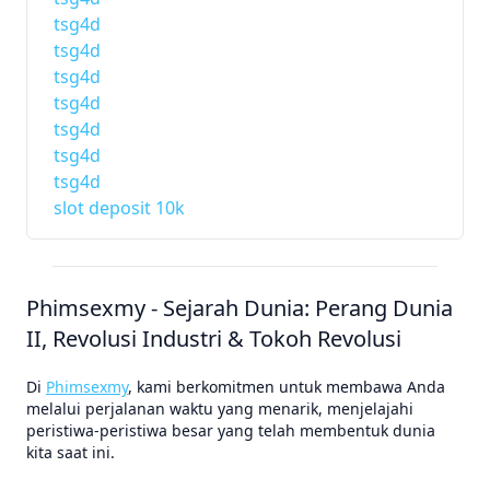
tsg4d
tsg4d
tsg4d
tsg4d
tsg4d
tsg4d
tsg4d
slot deposit 10k
Phimsexmy - Sejarah Dunia: Perang Dunia
II, Revolusi Industri & Tokoh Revolusi
Di
Phimsexmy
, kami berkomitmen untuk membawa Anda
melalui perjalanan waktu yang menarik, menjelajahi
peristiwa-peristiwa besar yang telah membentuk dunia
kita saat ini.