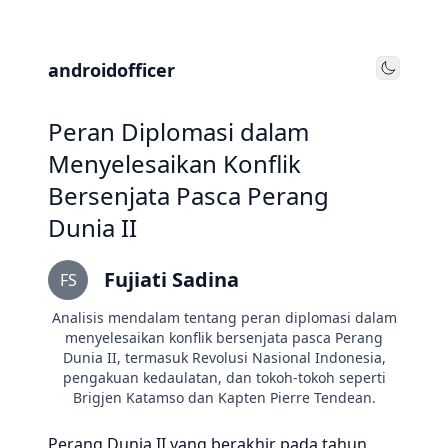
androidofficer
Toggle
Peran Diplomasi dalam
Menyelesaikan Konflik
Bersenjata Pasca Perang
Dunia II
Fujiati Sadina
FS
Analisis mendalam tentang peran diplomasi dalam
menyelesaikan konflik bersenjata pasca Perang
Dunia II, termasuk Revolusi Nasional Indonesia,
pengakuan kedaulatan, dan tokoh-tokoh seperti
Brigjen Katamso dan Kapten Pierre Tendean.
Perang Dunia II yang berakhir pada tahun