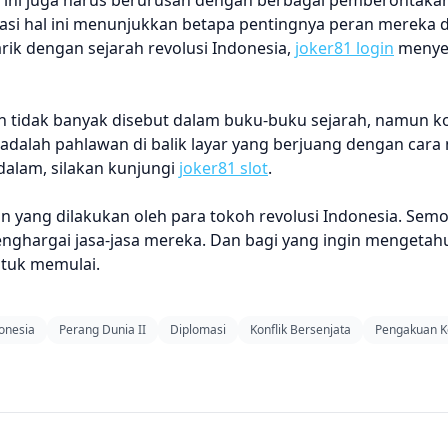
ini juga harus berurusan dengan berbagai pemberontakan
si hal ini menunjukkan betapa pentingnya peran mereka 
arik dengan sejarah revolusi Indonesia,
joker81 login
menye
 tidak banyak disebut dalam buku-buku sejarah, namun ko
 adalah pahlawan di balik layar yang berjuang dengan cara
dalam, silakan kunjungi
joker81 slot
.
an yang dilakukan oleh para tokoh revolusi Indonesia. Sem
enghargai jasa-jasa mereka. Dan bagi yang ingin mengetahu
ntuk memulai.
donesia
Perang Dunia II
Diplomasi
Konflik Bersenjata
Pengakuan K