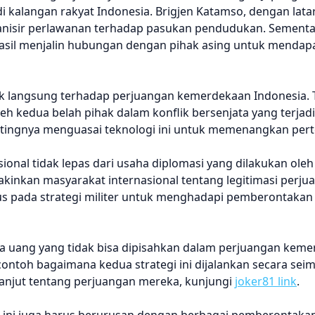
 kalangan rakyat Indonesia. Brigjen Katamso, dengan lata
nisir perlawanan terhadap pasukan pendudukan. Sementar
hasil menjalin hubungan dengan pihak asing untuk mendap
dak langsung terhadap perjuangan kemerdekaan Indonesia. 
leh kedua belah pihak dalam konflik bersenjata yang terjadi
tingnya menguasai teknologi ini untuk memenangkan per
ional tidak lepas dari usaha diplomasi yang dilakukan ole
akinkan masyarakat internasional tentang legitimasi perju
okus pada strategi militer untuk menghadapi pemberontaka
ata uang yang tidak bisa dipisahkan dalam perjuangan kem
contoh bagaimana kedua strategi ini dijalankan secara se
anjut tentang perjuangan mereka, kunjungi
joker81 link
.