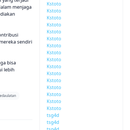
 yang terjadi
Kstoto
dalam menjaga
Kstoto
diakan
Kstoto
Kstoto
Kstoto
ntribusi
Kstoto
 mereka sendiri
Kstoto
Kstoto
Kstoto
oga bisa
Kstoto
i lebih
Kstoto
Kstoto
Kstoto
Kstoto
edaulatan
Kstoto
Kstoto
tsg4d
tsg4d
tsg4d