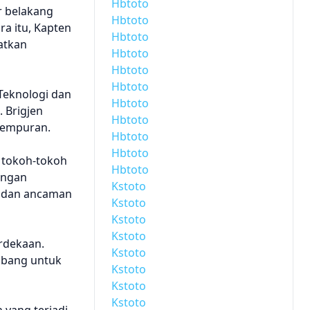
Hbtoto
r belakang
Hbtoto
a itu, Kapten
Hbtoto
atkan
Hbtoto
Hbtoto
Hbtoto
Teknologi dan
Hbtoto
. Brigjen
Hbtoto
tempuran.
Hbtoto
Hbtoto
h tokoh-tokoh
Hbtoto
angan
Kstoto
n dan ancaman
Kstoto
Kstoto
Kstoto
erdekaan.
Kstoto
imbang untuk
Kstoto
Kstoto
Kstoto