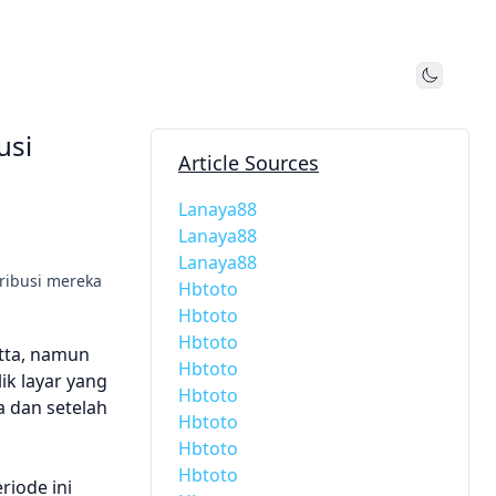
Toggle
usi
Article Sources
Lanaya88
Lanaya88
Lanaya88
tribusi mereka
Hbtoto
Hbtoto
Hbtoto
tta, namun
Hbtoto
ik layar yang
Hbtoto
 dan setelah
Hbtoto
Hbtoto
Hbtoto
riode ini